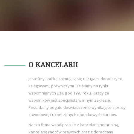
O KANCELARII
Jesteśmy spółką zajmującą się usługami doradczymi,
księgowymi, prawniczymi. Działamy na rynku
wspomnianych usług od 1993 roku. Każdy ze
wspólników jest specjalistą w innym zakresie.
Posiadamy bogate doświadczenie wynikające z pracy
zawodowej i ukończonych dodatkowych kursów.
Nasza firma współpracuje z kancelarią notarialną,
kancelarią radców prawnych oraz z doradcami